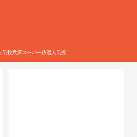
人気投
兵庫スーパー銭湯人気投
票