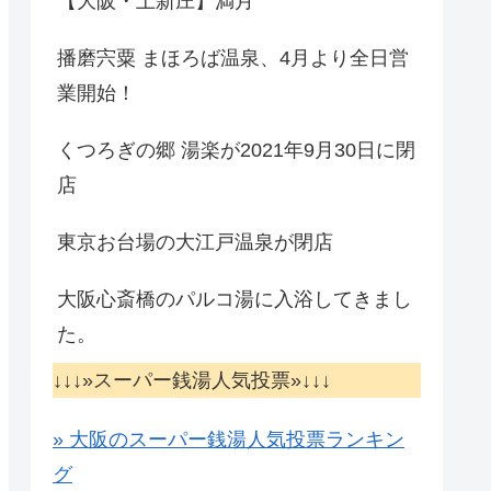
【大阪・上新庄】満月
播磨宍粟 まほろば温泉、4月より全日営
業開始！
くつろぎの郷 湯楽が2021年9月30日に閉
店
東京お台場の大江戸温泉が閉店
大阪心斎橋のパルコ湯に入浴してきまし
た。
↓↓↓»スーパー銭湯人気投票»↓↓↓
» 大阪のスーパー銭湯人気投票ランキン
グ