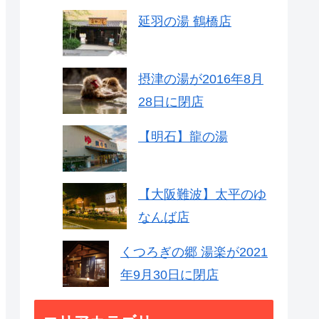
延羽の湯 鶴橋店
摂津の湯が2016年8月
28日に閉店
【明石】龍の湯
【大阪難波】太平のゆ
なんば店
くつろぎの郷 湯楽が2021
年9月30日に閉店