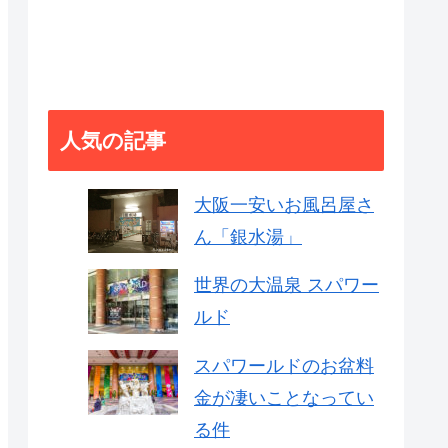
人気の記事
大阪一安いお風呂屋さ
ん「銀水湯」
世界の大温泉 スパワー
ルド
スパワールドのお盆料
金が凄いことなってい
る件