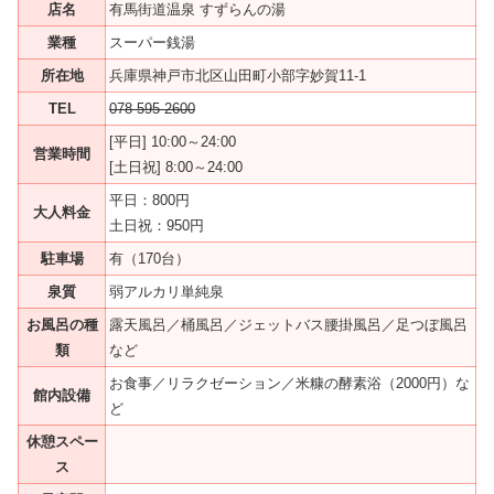
店名
有馬街道温泉 すずらんの湯
業種
スーパー銭湯
所在地
兵庫県神戸市北区山田町小部字妙賀11-1
TEL
078-595-2600
[平日] 10:00～24:00
営業時間
[土日祝] 8:00～24:00
平日：800円
大人料金
土日祝：950円
駐車場
有（170台）
泉質
弱アルカリ単純泉
お風呂の種
露天風呂／桶風呂／ジェットバス腰掛風呂／足つぼ風呂
類
など
お食事／リラクゼーション／米糠の酵素浴（2000円）な
館内設備
ど
休憩スペー
ス