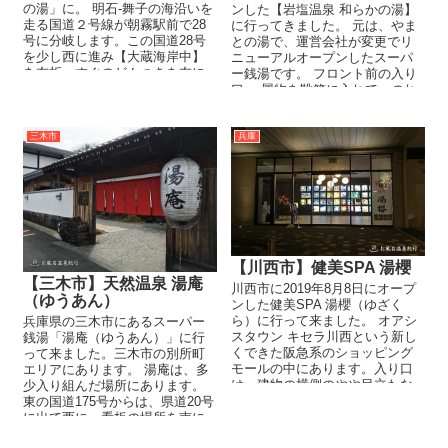
の湯」に。 明石-舞子の海沿いを
ンした【岩塩温泉 和らかの湯】
走る国道２号線が朝霧駅前で28
に行ってきました。 元は、やま
号に分岐します。この国道28号
との湯で、運営会社が変更でリ
を少し西に進み【大蔵海岸中】
ニューアルオープンしたスーパ
を左折、すぐのどんつきを左に
ー銭湯です。 フロント前の入り
曲がるとそこに「龍の湯」...
口。 履物を靴箱に入れて、のれ
んをくぐっ...
三木市
兵庫
【川西市】健美SPA 湯櫻
【三木市】天然温泉 湯庵
川西市に2019年8月8日にオープ
（ゆうあん）
ンした健美SPA 湯櫻（ゆざく
ら）に行って来ました。 オアシ
兵庫県の三木市にあるスーパー
スタウン キセラ川西という新し
銭湯「湯庵（ゆうあん）」に行
くできた阪急系のショッピング
って来ました。三木市の別所町
モールの中にあります。入り口
エリアにあります。 湯庵は、多
は、建物の横側のやや目立たな
少入り組んだ場所にあります。
い場所にあります。 ...
東の国道175号からは、県道20号
に出て西に。看板の場所を南に
曲がり道なりに...