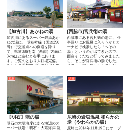
【加古川】あかねの湯
[西脇市]官兵衛の湯
加古川にあるスーパー銭湯あか
西脇市にある官兵衛の湯に。 仕
ねの湯に。 明姫幹線（国道250
事帰りにお風呂に入ろうかとカ
号）で交差点への側道を降り
ーナビで検索したら「へその
て、県道386を南（西南）方面に
湯」というのが出てきたので、
3kmほど進むと右手にありま
面白そうだなと行ってみました
す。ご覧のとおり大駐場完備。
ら、そこが官兵衛の湯でした。
あかねの湯加古川店の利用シス
リニューアルでもしたのかな。
テム...
場所は、兵庫県道の566号と
294...
兵庫
兵庫
【明石】龍の湯
尼崎の岩塩温泉 和らかの
湯（やわらかの湯）
明石の大蔵海岸にある海辺のス
ーパー銭湯「明石・大蔵海岸 龍
尼崎に2014年11月19日にオープ