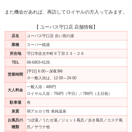
また機会があれば、再訪してロイヤルの方入ってみます。
【 ユーバス守口店 店舗情報】
店名
ユーバス守口店 合い宿の湯
業種
スーパー銭湯
所在地
守口市佐太中町６丁目２３－２６
TEL
06-6903-4126
[平日] 6:00～深夜3時
営業時間
※一般入浴は、12:00～24:00
一般入浴：480円
大人料金
ロイヤル入浴：750円（平日）／780円（土日祝）
駐車場
有
泉質
弱アルカリ性 単純温泉
お風呂の
つぼ湯／うたせ湯／ジェット風呂／歩き風呂／エステ風
種類
呂／サウナ他