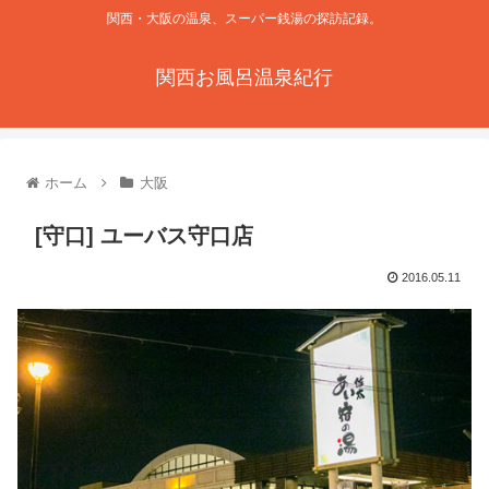
関西・大阪の温泉、スーパー銭湯の探訪記録。
関西お風呂温泉紀行
ホーム
大阪
[守口] ユーバス守口店
2016.05.11