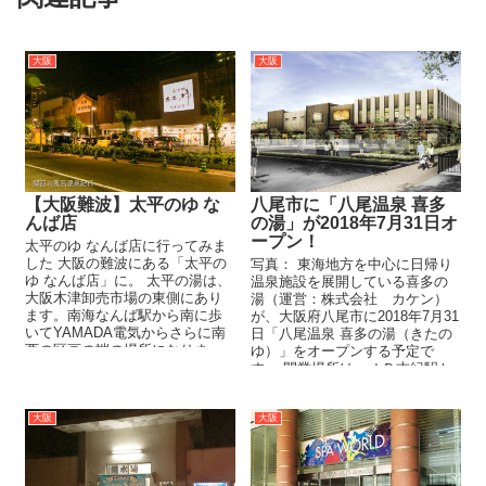
大阪
大阪
【大阪難波】太平のゆ な
八尾市に「八尾温泉 喜多
んば店
の湯」が2018年7月31日オ
ープン！
太平のゆ なんば店に行ってみま
した 大阪の難波にある「太平の
写真： 東海地方を中心に日帰り
ゆ なんば店」に。 太平の湯は、
温泉施設を展開している喜多の
大阪木津卸売市場の東側にあり
湯（運営：株式会社 カケン）
ます。南海なんば駅から南に歩
が、大阪府八尾市に2018年7月31
いてYAMADA電気からさらに南
日「八尾温泉 喜多の湯（きたの
西の区画の端の場所になりま
ゆ）」をオープンする予定で
す。駅からだと...
す。 開業場所は、ＪＲ志紀駅か
ら徒歩3分ほどの20...
大阪
大阪