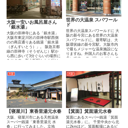
世界の大温泉 スパワール
大阪一安いお風呂屋さん
ド
「銀水湯」
世界の大温泉スパワールドに 大
大阪の崇禅寺にある「銀水湯」
阪の新今宮にある世界の大温泉
大阪市東淀川区の崇禅寺駅西側
スパワールドに。最寄駅は、大
のの商店通りある銭湯「銀水湯
阪環状線の新今宮駅。大阪市内
（ぎんすいとう）」。 阪急京都
で最もメジャーな温泉施設にな
線の崇禅寺（そうぜんじ）駅か
りますね。外国人のお客さんも
ら西に歩いて3分ぐらいの場所に
多いです。 スパワールドは、ス
あります。新大阪駅からも行け
パ＝温泉施設だけ...
なくはないですが、徒歩15分
前...
大阪
大阪
【寝屋川】東香里湯元水春
【箕面】箕面湯元水春
大阪、寝屋川市にある天然温泉
箕面にあるスーパー銭湯「箕面
スーパー銭湯「東香里湯元 水
湯元水春」に。 千里中央から北
春」に行ってみました。立地
に2kmほど。箕面船場にあるビ