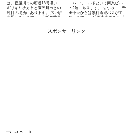
は、寝屋川市の府道18号沿い、
ーバーワールドという商業ビル
ギリギリ枚方市と寝屋川市との
の2階にあります。 ちなみに、千
境目の場所にあります。 広い駐
里中央からは無料送迎バスが出
車場がありますが、京阪の香里
ていますね。 箕面水春のあるビ
園駅から無料送迎バス...
ーバーワールド。...
スポンサーリンク