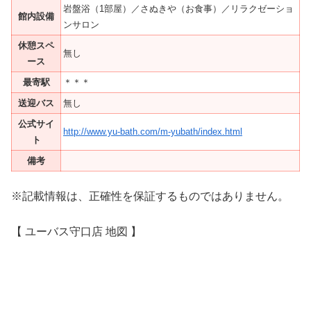
岩盤浴（1部屋）／さぬきや（お食事）／リラクゼーショ
館内設備
ンサロン
休憩スペ
無し
ース
最寄駅
＊＊＊
送迎バス
無し
公式サイ
http://www.yu-bath.com/m-yubath/index.html
ト
備考
※記載情報は、正確性を保証するものではありません。
【 ユーバス守口店 地図 】