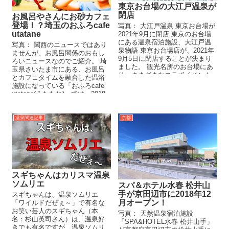
東京お台場の大江戸温泉が
閉店
お風呂やさんにお砂カフェ
登場！？埼玉のおふろcafe
写真： 大江戸温泉 東京お台場が
utatane
2021年9月に閉店 東京のお台場
にある温泉宿泊施設、大江戸温
写真： 関西のニュースではあり
泉物語 東京お台場店が、2021年
ませんが、お風呂関係のおもし
9月5日に閉店することが決まり
ろいニュースなのでご紹介。 埼
ました。 観光名所のお台場にあ
玉県さいたま市にある、お風呂
り、さまざまなコラボイベント
とカフェタイムを融合した温浴
などで...
施設になっている「おふろcafe
utatane(うたたね)」では、2018
年6...
温泉関連記事
京都
スギちゃんはカリスマ温泉
ソムリエ
スパ＆ホテル水春 松井山
手が京田辺市に2018年12
スギちゃんは、温泉ソムリエ
月オープン！
「ワイルドだぜぇ～」で有名な
お笑い芸人のスギちゃん（本
写真： 天然温泉宿泊施設
名：杉山英司さん）は、温泉好
「SPA&HOTEL水春 松井山手」
きでも有名ですが、温泉ソムリ