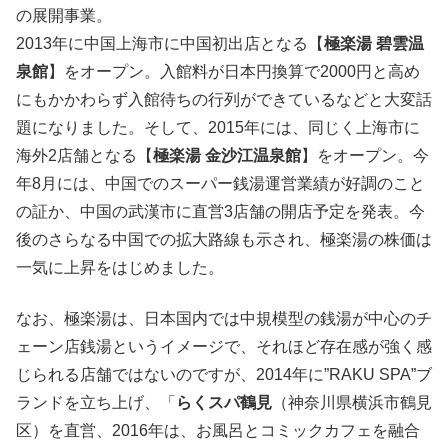
の展開事業。
2013年に中国上海市に中国初出店となる【
極楽湯 碧雲温
泉館
】をオープン。入館料が日本円換算で2000円と高め
にもかかわらず入館待ちの行列ができているなどと大変話
題になりました。そして、2015年には、同じく上海市に
海外2店舗となる【
極楽湯 金沙江温泉館
】をオープン。今
年8月には、中国でのスーパー銭湯運営業績が好調のこと
の証か、中国の武漢市に直営3店舗の開店予定を発表。今
後のさらなる中国での拡大路線も示され、極楽湯の株価は
一気に上昇をはじめました。
なお、極楽湯は、日本国内では中規模型の銭湯が中心のチ
ェーン店銭湯というイメージで、それほど存在感が強く感
じられる店舗ではないのですが、2014年に”RAKU SPA”ブ
ランドを立ち上げ、「
らくスパ鶴見
（神奈川県横浜市鶴見
区）を直営、2016年は、お風呂とコミックカフェを融合