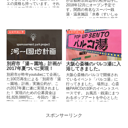
が京都府京田辺市の松井山手に
エの資格も持っています。 それ
2018年12月にオープン予定で
もカリスマ温泉ソムリエ！ 温泉
す。関西の有名なスーパー銭
ソムリエって 「温泉ソムリ...
湯・温泉施設「水春（すいしゅ
ん）」ブランドの京都初出展店
舗となりますね。ホテルと水
春...
温泉関連記事
温泉関連記事
別府市「湯～園地」計画が
大阪心斎橋のパルコ湯に入
2017年夏ついに実現！
浴してきました。
別府市が昨年youtubeにて企画し
大阪心斎橋のパルコで開催され
た100万再生による「別府市「湯
ているイベント「パルコ湯」に
～園地」計画」実施公約が、こ
行ってきました。 場所は、心斎
の2017年夏に遂に実現されまし
橋PARCOの10Fのイベントスペ
た！ 実現のための公募資金は
ースです。 お風呂・銭湯にまつ
81,828,088円に。 今回の「湯～
わるポップアートを中心とした
園地」の実施について、主催と
展示イベントのようですね。 ...
なる...
スポンサーリンク