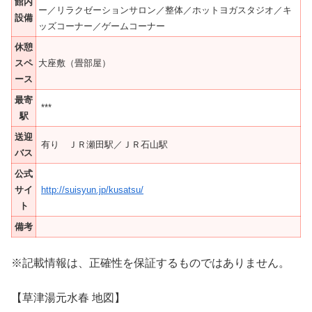
館内
ー／リラクゼーションサロン／整体／ホットヨガスタジオ／キ
設備
ッズコーナー／ゲームコーナー
休憩
スペ
大座敷（畳部屋）
ース
最寄
***
駅
送迎
有り ＪＲ瀬田駅／ＪＲ石山駅
バス
公式
サイ
http://suisyun.jp/kusatsu/
ト
備考
※記載情報は、正確性を保証するものではありません。
【草津湯元水春 地図】