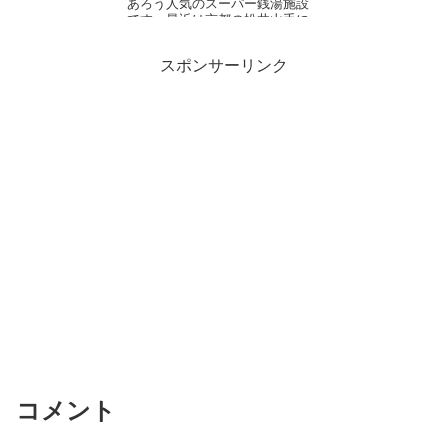
あろう人気のスーパー銭湯施設
です。最近は京都の松井山手に
ホテル滞在可能SPA&am...
スポンサーリンク
コメント