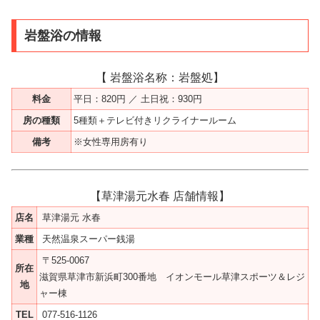
岩盤浴の情報
【 岩盤浴名称：岩盤処】
料金
平日：820円 ／ 土日祝：930円
房の種類
5種類＋テレビ付きリクライナールーム
備考
※女性専用房有り
【草津湯元水春 店舗情報】
店名
草津湯元 水春
業種
天然温泉スーパー銭湯
〒525-0067
所在
滋賀県草津市新浜町300番地 イオンモール草津スポーツ＆レジ
地
ャー棟
TEL
077-516-1126