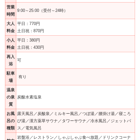
営業
9:00～25:00（受付～24時）
時間
大人
平日：770円
料金
土日祝：870円
小人
平日：380円
料金
土日祝：430円
再入
可
浴
駐車
有り
場
温泉
の泉
炭酸水素塩泉
質
お風
露天風呂／炭酸泉／ミルキー風呂／つぼ湯／腰掛け湯／寝ころ
呂の
び湯／漢方薬草サウナ／タワーサウナ／冷水風呂／ジェットバ
種類
ス／電気風呂
岩盤浴／レストラン／しゃぶしゃぶ食べ放題／ドリンクコーナ